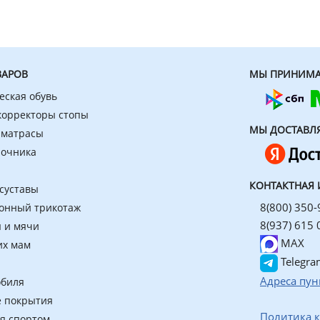
ВАРОВ
МЫ ПРИНИМА
еская обувь
 корректоры стопы
МЫ ДОСТАВЛ
 матрасы
ночника
КОНТАКТНАЯ
 суставы
8(800) 350-
онный трикотаж
8(937) 615 
 и мячи
MAX
их мам
Telegra
Адреса пун
обиля
 покрытия
Политика 
ия спортом