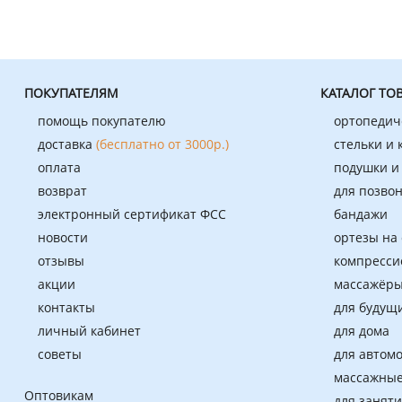
ПОКУПАТЕЛЯМ
КАТАЛОГ ТО
помощь покупателю
ортопедич
доставка
(бесплатно от 3000р.)
стельки и
оплата
подушки и
возврат
для позво
электронный сертификат ФСС
бандажи
новости
ортезы на
отзывы
компресси
акции
массажёры
контакты
для будущ
личный кабинет
для дома
советы
для автом
массажные
Оптовикам
для занят