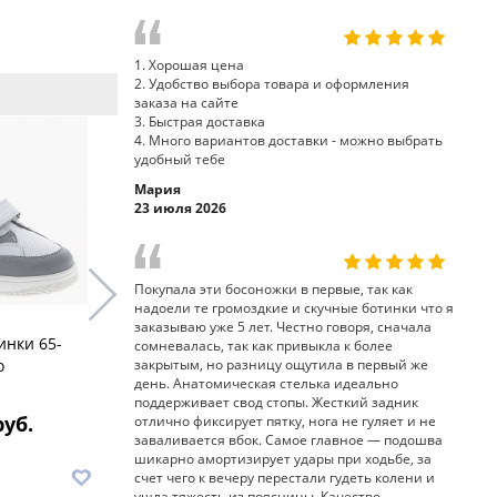
1. Хорошая цена
2. Удобство выбора товара и оформления
заказа на сайте
3. Быстрая доставка
4. Много вариантов доставки - можно выбрать
удобный тебе
Мария
23 июля 2026
Покупала эти босоножки в первые, так как
надоели те громоздкие и скучные ботинки что я
заказываю уже 5 лет. Честно говоря, сначала
инки 65-
ботинки антиварусные
ботинки 
сомневалась, так как привыкла к более
o
AV15-013 Sursil-Ortho
AV15-011 S
закрытым, но разницу ощутила в первый же
день. Анатомическая стелька идеально
поддерживает свод стопы. Жесткий задник
руб.
7 990 руб.
8
отлично фиксирует пятку, нога не гуляет и не
заваливается вбок. Самое главное — подошва
шикарно амортизирует удары при ходьбе, за
В корзину
В корз
счет чего к вечеру перестали гудеть колени и
ушла тяжесть из поясницы. Качество