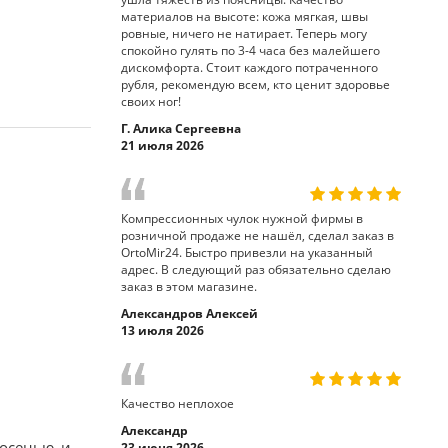
материалов на высоте: кожа мягкая, швы
ровные, ничего не натирает. Теперь могу
спокойно гулять по 3-4 часа без малейшего
дискомфорта. Стоит каждого потраченного
рубля, рекомендую всем, кто ценит здоровье
своих ног!
Г. Алика Сергеевна
21 июля 2026
Компрессионных чулок нужной фирмы в
розничной продаже не нашёл, сделал заказ в
OrtoMir24. Быстро привезли на указанный
адрес. В следующий раз обязательно сделаю
заказ в этом магазине.
Александров Алексей
13 июля 2026
Качество неплохое
Александр
 осенью и
23 июня 2026