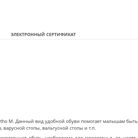
ЭЛЕКТРОННЫЙ СЕРТИФИКАТ
Ortho М. Данный вид удобной обуви помогает малышам быть
 варусной стопы, вальгусной стопы и т.п.
мисезонная обувь необходима для межсезонья, ее носят