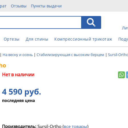
рат
Отзывы
Пункты выдачи
Ли
Ортезы
Для спины
Компрессионный трикотаж
Под
|
На весну и осень
|
Стабилизирующая с высоким берцем
|
Sursil-Orth
tho
Нет в наличии
4 590 руб.
последняя цена
Производитель:
Sursil-Ortho
(
все товары
)