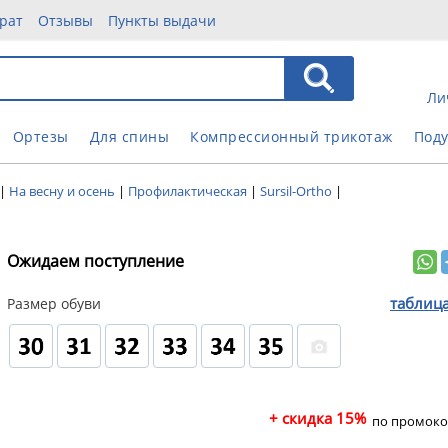
рат
Отзывы
Пункты выдачи
Ли
Ортезы
Для спины
Компрессионный трикотаж
Под
|
На весну и осень
|
Профилактическая
|
Sursil-Ortho
|
Ожидаем поступление
таблиц
Размер обуви
+ скидка 15%
по промоко