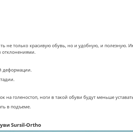
ть не только красивую обувь, но и удобную, и полезную. И
и отклонениями.
ой деформации.
стадии.
к на голеностоп, ноги в такой обуви будут меньше устават
ть в подъеме.
ви Sursil-Ortho