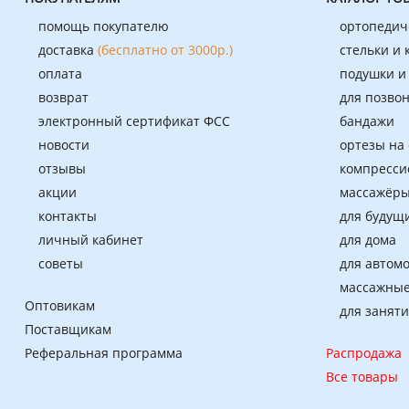
помощь покупателю
ортопедич
доставка
(бесплатно от 3000р.)
стельки и
оплата
подушки и
возврат
для позво
электронный сертификат ФСС
бандажи
новости
ортезы на
отзывы
компресси
акции
массажёры
контакты
для будущ
личный кабинет
для дома
советы
для автом
массажные
Оптовикам
для занят
Поставщикам
Реферальная программа
Распродажа
Все товары