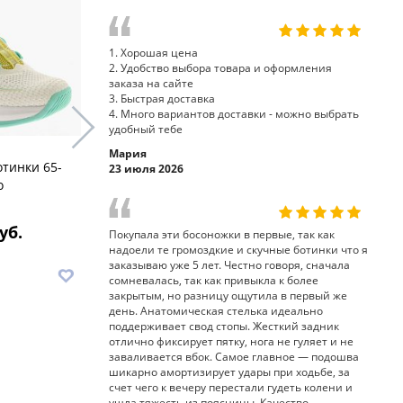
1. Хорошая цена
2. Удобство выбора товара и оформления
заказа на сайте
3. Быстрая доставка
4. Много вариантов доставки - можно выбрать
удобный тебе
Мария
отинки 65-
полуботинки 65-165 Sursil-
кроссовки
23 июля 2026
o
Ortho
226-4 Surs
уб.
8 340 руб.
8
Покупала эти босоножки в первые, так как
надоели те громоздкие и скучные ботинки что я
заказываю уже 5 лет. Честно говоря, сначала
В корзину
В корз
сомневалась, так как привыкла к более
закрытым, но разницу ощутила в первый же
день. Анатомическая стелька идеально
поддерживает свод стопы. Жесткий задник
отлично фиксирует пятку, нога не гуляет и не
заваливается вбок. Самое главное — подошва
шикарно амортизирует удары при ходьбе, за
счет чего к вечеру перестали гудеть колени и
ушла тяжесть из поясницы. Качество