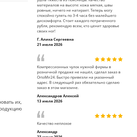
материалов на высоте: кожа мягкая, швы
ровные, ничего не натирает. Теперь могу
спокойно гулять по 3-4 часа без малейшего
дискомфорта. Стоит каждого потраченного
рубля, рекомендую всем, кто ценит здоровье
своих ног!
Г. Алика Сергеевна
21 июля 2026
Компрессионных чулок нужной фирмы в
розничной продаже не нашёл, сделал заказ в
OrtoMir24. Быстро привезли на указанный
адрес. В следующий раз обязательно сделаю
заказ в этом магазине.
Александров Алексей
13 июля 2026
овать их,
продукцию
Качество неплохое
Александр
23 июня 2026