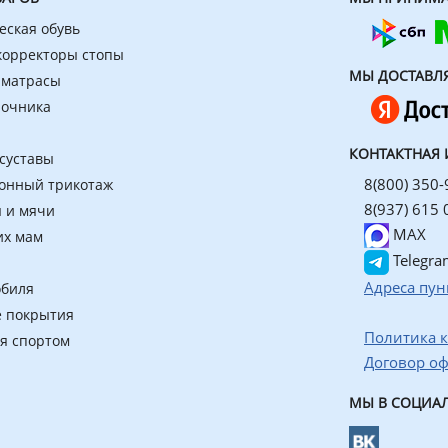
еская обувь
 корректоры стопы
МЫ ДОСТАВЛ
 матрасы
ночника
КОНТАКТНАЯ
 суставы
8(800) 350-
онный трикотаж
8(937) 615 
 и мячи
MAX
их мам
Telegra
Адреса пун
обиля
 покрытия
Политика 
ия спортом
Договор о
МЫ В СОЦИАЛ